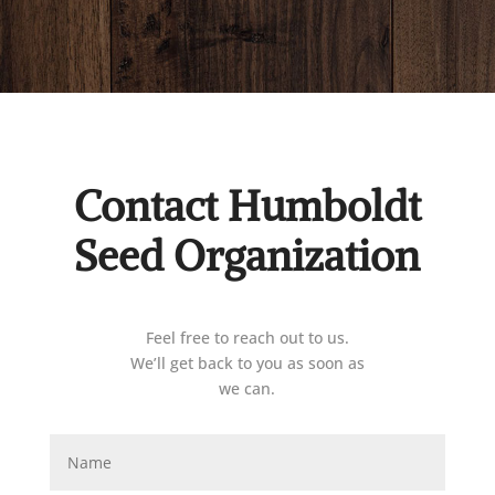
Contact Humboldt
Seed Organization
Feel free to reach out to us.
We’ll get back to you as soon as
we can.