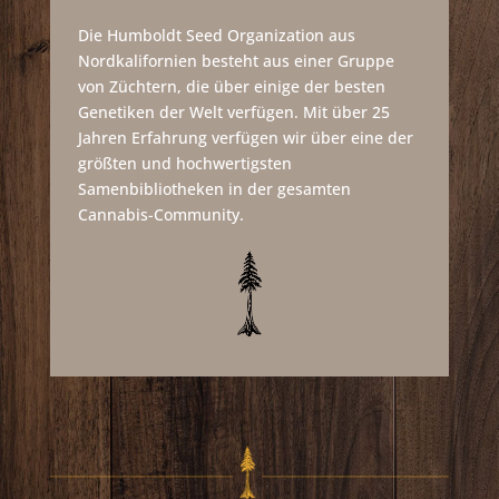
Die Humboldt Seed Organization aus
Nordkalifornien besteht aus einer Gruppe
von Züchtern, die über einige der besten
Genetiken der Welt verfügen. Mit über 25
Jahren Erfahrung verfügen wir über eine der
größten und hochwertigsten
Samenbibliotheken in der gesamten
Cannabis-Community.